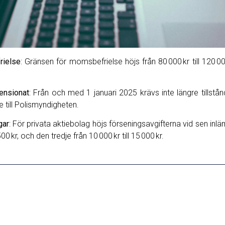
rielse
: Gränsen för momsbefrielse höjs från 80 000 kr till 120 00
pensionat
: Från och med 1 januari 2025 krävs inte längre tillstån
e till Polismyndigheten.
gar
: För privata aktiebolag höjs förseningsavgifterna vid sen inl
500 kr, och den tredje från 10 000 kr till 15 000 kr.