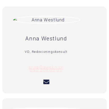
Anna Westlund
VD, Redovisningskonsult
anna@aweko.se
090 209 09 01