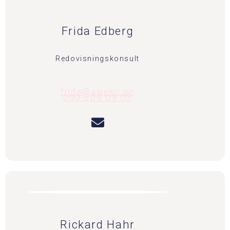
Frida Edberg
Redovisningskonsult
frida@aweko.se
090-209 09 05
Rickard Hahr