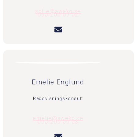
sofie@aweko.se
090-209 09 02
Emelie Englund
Redovisningskonsult
emelie@aweko.se
090-209 09 03