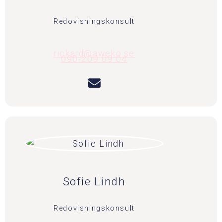
Redovisningskonsult
rickard@aweko.se
090-209 09 04
Sofie Lindh
Redovisningskonsult